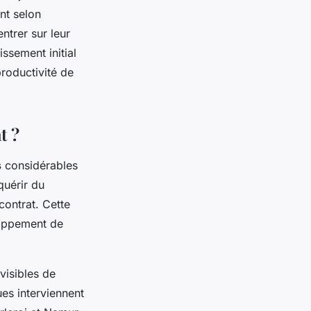
nt selon
ntrer sur leur
ssement initial
roductivité de
t ?
s
considérables
quérir du
contrat. Cette
loppement de
évisibles de
ues interviennent