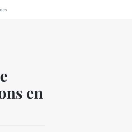
ices
e
ions en