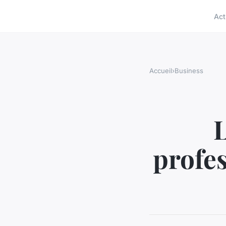
Act
Accueil
›
Business
profes