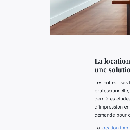
La locatio
une soluti
Les entreprises 
professionnelle,
dernières étude
d'impression en
demande pour de
La
location imp