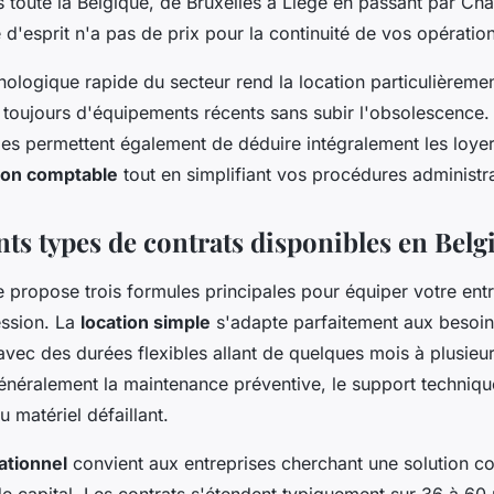
 toute la Belgique, de Bruxelles à Liège en passant par Cha
té d'esprit n'a pas de prix pour la continuité de vos opératio
nologique rapide du secteur rend la location particulièremen
 toujours d'équipements récents sans subir l'obsolescence. 
les permettent également de déduire intégralement les loyer
ion comptable
tout en simplifiant vos procédures administra
nts types de contrats disponibles en Belg
 propose trois formules principales pour équiper votre entr
ession. La
location simple
s'adapte parfaitement aux besoin
avec des durées flexibles allant de quelques mois à plusieu
généralement la maintenance préventive, le support technique
 matériel défaillant.
ationnel
convient aux entreprises cherchant une solution c