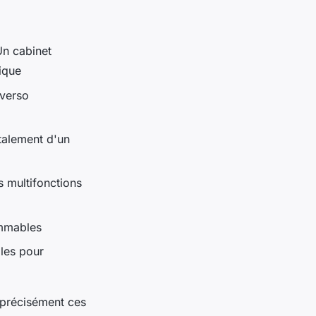
Un cabinet
ique
-verso
talement d'un
 multifonctions
ommables
bles pour
r précisément ces