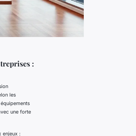
treprises :
sion
elon les
s équipements
avec une forte
 enjeux :