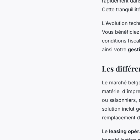
rapidement dans
Cette tranquilli
L'évolution tech
Vous bénéficiez
conditions fisca
ainsi votre
gest
Les différe
Le marché belge
matériel d'impr
ou saisonniers, 
solution inclut 
remplacement du
Le
leasing opér