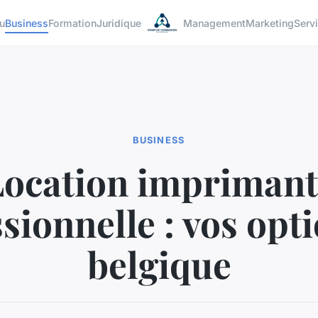
u
Business
Formation
Juridique
Management
Marketing
Serv
BUSINESS
Location imprimant
sionnelle : vos opt
belgique