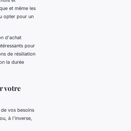
mois et
ique et même les
ou opter pour un
on d'achat
intéressants pour
ns de résiliation
on la durée
r votre
de vos besoins
u, à l'inverse,