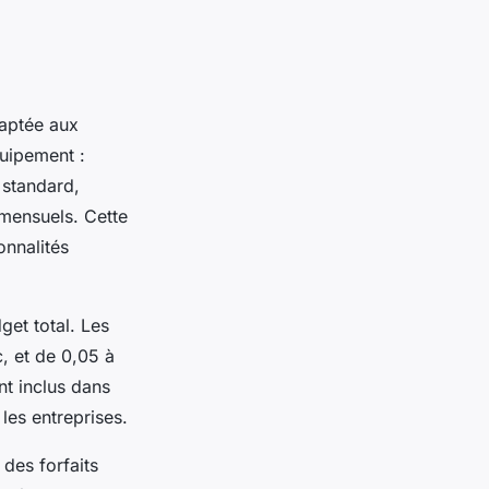
daptée aux
quipement :
 standard,
mensuels. Cette
onnalités
et total. Les
c, et de 0,05 à
nt inclus dans
les entreprises.
des forfaits