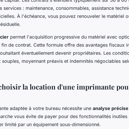
e capital. Les contrats s'étendent typiquement sur 36 à 60 
les services : maintenance, consommables, assistance techn
icielles. À l'échéance, vous pouvez renouveler le matériel 
résiduelle.
cier
permet l'acquisition progressive du matériel avec opti
n fin de contrat. Cette formule offre des avantages fiscaux 
souhaitant éventuellement devenir propriétaires. Les conditio
nt souples, moyennant préavis et indemnités négociables sel
oisir la location d'une imprimante pou
mante adaptée à votre bureau nécessite une
analyse précise
arche vous évite de payer pour des fonctionnalités inutiles o
er limité par un équipement sous-dimensionné.