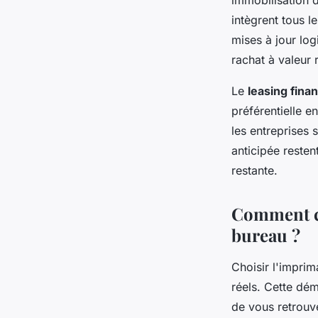
immobilisation d
intègrent tous 
mises à jour log
rachat à valeur 
Le
leasing finan
préférentielle e
les entreprises 
anticipée reste
restante.
Comment ch
bureau ?
Choisir l'impri
réels. Cette dém
de vous retrouv