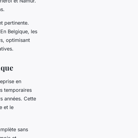
rleroi et Namur.
ns.
t pertinente.
En Belgique, les
s, optimisant
tives.
ique
eprise en
s temporaires
rs années. Cette
 et le
omplète sans